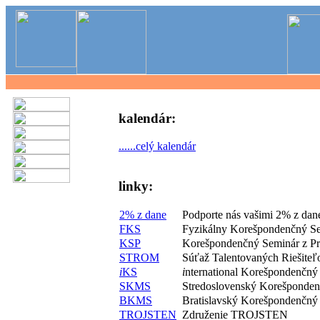
kalendár:
......celý kalendár
linky:
2% z dane
Podporte nás vašimi 2% z dan
FKS
Fyzikálny Korešpondenčný S
KSP
Korešpondenčný Seminár z P
STROM
Súťaž Talentovaných Riešite
i
KS
i
nternational Korešpondenčný
SKMS
Stredoslovenský Korešponde
BKMS
Bratislavský Korešpondenčný
TROJSTEN
Združenie TROJSTEN