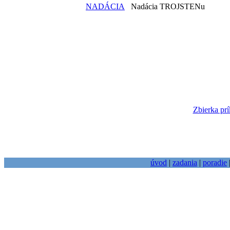
NADÁCIA
Nadácia TROJSTENu
Zbierka prí
úvod
|
zadania
|
poradie