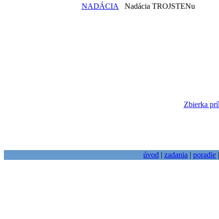
NADÁCIA
Nadácia TROJSTENu
Zbierka prí
úvod
|
zadania
|
poradie