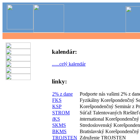
kalendár:
......celý kalendár
linky:
2% z dane
Podporte nás vašimi 2% z dan
FKS
Fyzikálny Korešpondenčný S
KSP
Korešpondenčný Seminár z P
STROM
Súťaž Talentovaných Riešite
i
KS
i
nternational Korešpondenčný
SKMS
Stredoslovenský Korešponde
BKMS
Bratislavský Korešpondenčný
TROJSTEN
Združenie TROJSTEN