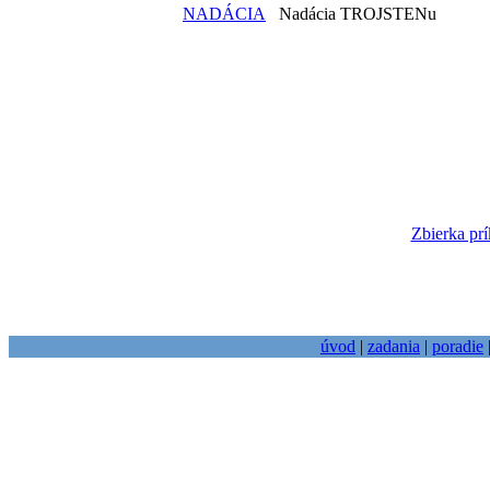
NADÁCIA
Nadácia TROJSTENu
Zbierka prí
úvod
|
zadania
|
poradie