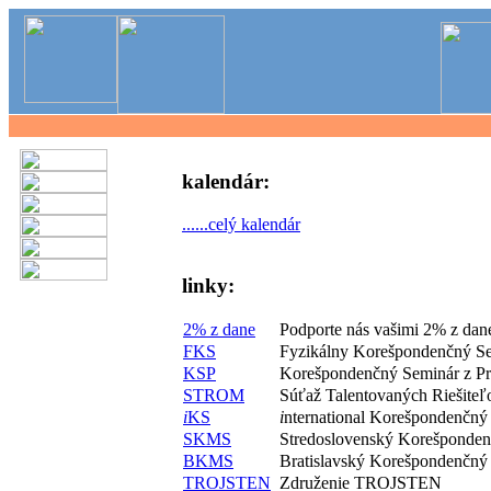
kalendár:
......celý kalendár
linky:
2% z dane
Podporte nás vašimi 2% z dan
FKS
Fyzikálny Korešpondenčný S
KSP
Korešpondenčný Seminár z P
STROM
Súťaž Talentovaných Riešite
i
KS
i
nternational Korešpondenčný
SKMS
Stredoslovenský Korešponde
BKMS
Bratislavský Korešpondenčný
TROJSTEN
Združenie TROJSTEN