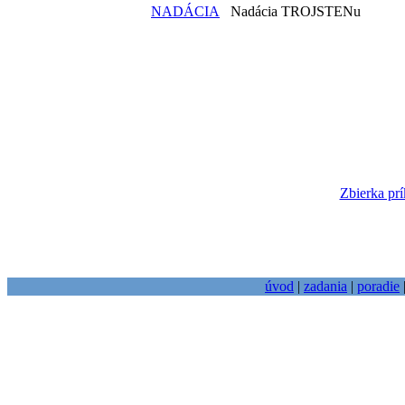
NADÁCIA
Nadácia TROJSTENu
Zbierka prí
úvod
|
zadania
|
poradie