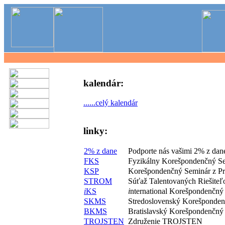
kalendár:
......celý kalendár
linky:
2% z dane
Podporte nás vašimi 2% z dan
FKS
Fyzikálny Korešpondenčný S
KSP
Korešpondenčný Seminár z P
STROM
Súťaž Talentovaných Riešite
i
KS
i
nternational Korešpondenčný
SKMS
Stredoslovenský Korešponde
BKMS
Bratislavský Korešpondenčný
TROJSTEN
Združenie TROJSTEN