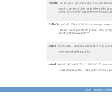
fillippo
- 06. 05. 2010 - 22:17:35 z ppp-77-234-226-61.dsid
myslim, ze misof pise, ze je lahka, lebo je 
pokryt ak sa to da, a potom som dokazal, z
CéDéčko
- 06. 05. 2010 - 14:39:29 z icm5-orange.orange.
Strašne sa mi páčil tento príklad, taký symp
mišof: je fakt taká ľahká?
Sonja
- 06. 05. 2010 - 14:04:00 z adsl-dyn179.78-98-24.t-
som nepochopila zadanie..
misof
- 06. 05. 2010 - 01:13:35 z 217-162-97-166.dclient.h
Nejak upada to KMS, taka lahka desina v posl
|
|
úvod
zadania
porad