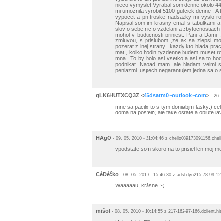
nieco vymyslet.Vyrabal som denne okolo 4400 
mi umoznila vyrobit 5100 guliciek denne . A t
vypocet a pri troske nadsazky mi vyslo r
Napisal som im krasny email s tabulkami a
slov o sebe nic o vzdelani a zbytocnostiach
mohol v buducnosti priniest. Pani a Dami ,
zmluvou, s prislubom ,ze ak sa zlepsi mo
pozerat z inej strany.. kazdy kto hlada p
mat , kolko hodin tyzdenne budem muset robi
mna.. To by bolo asi vsetko a asi sa to ho
podnikat. Napad mam ,ale hladam velmi s
peniazmi ,uspech negarantujem,jedna sa o 
gLK6HUTXCQ3Z
<
46dsatm0~outlook~com
>
- 26.
mne sa pacilo to s tym doniiabjm lasky:) cel
doma na posteli:( ale take osrate a oblute 
HAgO
- 09. 05. 2010 - 21:04:46 z chello089173091156.chel
vpodstate som skoro na to prisiel len moj mo
CéDéčko
- 08. 05. 2010 - 15:46:30 z adsl-dyn215.78-99-1
Waaaaau, krásne :-)
mišof
- 08. 05. 2010 - 10:14:55 z 217-162-97-166.dclient.h