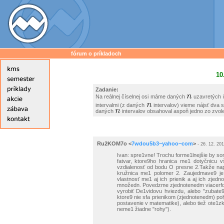
fórum o príkladoch
10
Zadanie:
Na reálnej číselnej osi máme daných
uzavretých i
intervalmi (z daných
intervalov) vieme nájsť dva 
daných
intervalov obsahoval aspoň jedno zo zvole
Ru2KOM7o
<
7wdou5b3~yahoo~com
>
- 26. 12. 201
Ivan: spre1vne! Trochu forme1lnejšie by so
fatvar, ktore9ho hranica me1 dotyčnicu
vzdialenosť od bodu O presne 2.Takže nap
kružnica me1 polomer 2. Zaujedmave9 je 
vlastnosť me1 aj ich prienik a aj ich zje
množedn. Povedzme zjednotenedm viacerfd
vyrobiť De1vidovu hviezdu, alebo "zubate9
ktore9 nie sfa prienikom (zjednotenedm) poly
postavenie v matematike), alebo tiež ote1zka
neme1 žiadne "rohy").