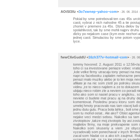
AOiSl3Xz
<
3o7xwnep~yahoo~com
>
- 26. 06. 2014 -
Pokial by sme potrebovali ten cas 45s urci
casti, vybrat z nich nahodne 45 a tie postu
zhoriet v priemere za 45s. Dlzka dielov by 
spolahlivosti, tak by sme mohli najprv druhu
dlzky po nejakom case (kym este nezhori ani
jednej casti. Simulaciou by sme potom vypo
tyce.
fwwC6vGuddU
<
16zh377v~hotmail~com
>
- 26. 06
tommy hovored: 2. August 2011 o 12:56</a
toho ci sa investovane peniaze vobec vratia
,kde velke firmy utracaju tony penazi na ma
napr.na facebooku zaplatim nehorazne pen
penazi malo muziky alebo je to len moja ne
afiliate je na nic som zistil po polroku sku
vidinu ,ze to nieco najdem a ze to dokaz
ubijaju nieco robim zle a neviem co poradi n
toho ako som si nasiel pracu v anglicku.. s
neviete ci budete mat pracu aj na druhy d
komentovat. Poslednu pracu ktoru som dost
umelej hmoty pracovalo nas tam viacej ludi ce
jednu dutu gulu. Praca bola lahka , boli sm
som tu mohol ostat.. Ale ako? Obist agentu
nejake veci medzi sebou. Nakolko sa tam l
zivotopisov ,takze moj zivotopis by asi zost
majitelov firmy, na moje prekvapenie som
Nakolko som skuseny a viem ,ze obycajn
vyzadovali) som ponechaval v inych firmach
zacal som hladat co a ako ich zaujmut. Robi
vyzeralo to tak ,ze za ine stroje uz sa ned