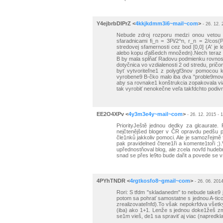
Y4ejbrbDIPrZ
<
4kkjkdmm3i6~mail~com
>
- 26. 12. 
Nebude zdroj rozporu medzi onou vetou 
sfaradnicami fi_n = 3Pi/2^n, r_n = 2/cos
stredovej sfamernosti cez bod [0,0] (A' je 
alebo kopu ďalšedch množedn).Nech teraz B
B by mala spĺňať Radovu podmienku rovnost
dotyčnica vo vzdialenosti 2 od stredu, pr
byť vytvoriteľne1 z polygf3nov pomocou 
vyrobene9 B-čko malo iba dva "proble9move9
aby sa rovnake1 konštrukcia zopakovala vi
tak vyrobiť nenokečne veľa takfdchto podivn
EE2O4XPv
<
4y3m3e4y~mail~com
>
- 26. 12. 2015 - 
PriorityJeště jednou dedky za glcaurate. 
nejčtenějšed bloger v ČR opravdu pedšu p
čle1nků jakkoliv pomoci. Ale je samozřejmě 
pak pravidelned čtene1ři a komente1toři ;
upřednostňoval blog, ale zcela novfd hudeb
snad se přes le9to bude dařit a povede se v
4PYhTNDR
<
4rgtkosfo8~gmail~com
>
- 26. 06. 2014
Rori: S tfdm "skladanedm" to nebude take9 
potom sa pohrať samostatne s jednou A-ticou
zrealizovateľnfd).To však nepokrfdva všetky 
(iba) ako 1+1. Lenže s jednou doke1žeš zmer
se1m vieš, de1 sa spraviť aj viac (napredklad