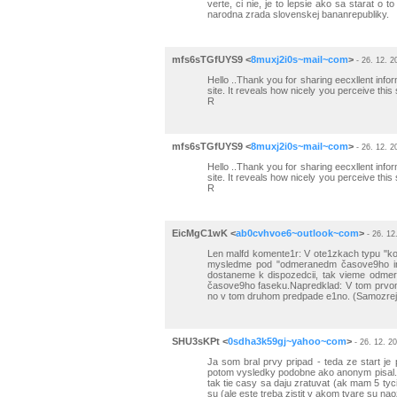
verte, ci nie, je to lepsie ako sa starat o 
narodna zrada slovenskej bananrepubliky.
mfs6sTGfUYS9
<
8muxj2i0s~mail~com
>
- 26. 12. 2
Hello ..Thank you for sharing eecxllent infor
site. It reveals how nicely you perceive thi
R
mfs6sTGfUYS9
<
8muxj2i0s~mail~com
>
- 26. 12. 2
Hello ..Thank you for sharing eecxllent infor
site. It reveals how nicely you perceive thi
R
EicMgC1wK
<
ab0cvhvoe6~outlook~com
>
- 26. 12
Len malfd komente1r: V ote1zkach typu "koľ
mysledme pod "odmeranedm časove9ho in
dostaneme k dispozedcii, tak vieme odmer
časove9ho faseku.Napredklad: V tom prvom
no v tom druhom predpade e1no. (Samozrejm
SHU3sKPt
<
0sdha3k59gj~yahoo~com
>
- 26. 12. 2
Ja som bral prvy pripad - teda ze start j
potom vysledky podobne ako anonym pisal. 
tak tie casy sa daju zratuvat (ak mam 5 tyci
su (ale este treba zistit v akom tvare su nao