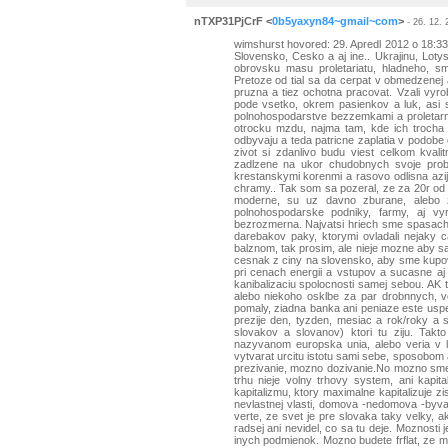
nTXP31PjCrF
<
0b5yaxyn84~gmail~com
>
- 26. 12. 
wimshurst hovored: 29. Apredl 2012 o 18:33<
Slovensko, Cesko a aj ine.. Ukrajinu, Lotys
obrovsku masu proletariatu, hladneho, 
Pretoze od tial sa da cerpat v obmedzenej a
pruzna a tiez ochotna pracovat. Vzali vyro
pode vsetko, okrem pasienkov a luk, asi s
polnohospodarstve bezzemkami a proletarmi
otrocku mzdu, najma tam, kde ich trocha 
odbyvaju a teda patricne zaplatia v podobe 
zivot si zdanlivo budu viest celkom kvali
zadlzene na ukor chudobnych svoje prob
krestanskymi korenmi a rasovo odlisna azi
chramy.. Tak som sa pozeral, ze za 20r od r
moderne, su uz davno zburane, alebo z
polnohospodarske podniky, farmy, aj vy
bezrozmerna. Najvatsi hriech sme spasachali
darebakov paky, ktorymi ovladali nejaky 
balznom, tak prosim, ale nieje mozne aby sa
cesnak z ciny na slovensko, aby sme kupova
pri cenach energii a vstupov a sucasne aj
kanibalizaciu spolocnosti samej sebou. AK
alebo niekoho osklbe za par drobnnych, v
pomaly, ziadna banka ani peniaze este us
prezije den, tyzden, mesiac a rok/roky a 
slovakov a slovanov) ktori tu ziju. Tak
nazyvanom europska unia, alebo veria v le
vytvarat urcitu istotu sami sebe, sposobom 
prezivanie, mozno dozivanie.No mozno sme 
trhu nieje volny trhovy system, ani kapit
kapitalizmu, ktory maximalne kapitalizuje z
nevlastnej vlasti, domova -nedomova -byvat
verte, ze svet je pre slovaka taky velky, ak
radsej ani nevidel, co sa tu deje. Moznosti j
inych podmienok. Mozno budete frflat, ze 