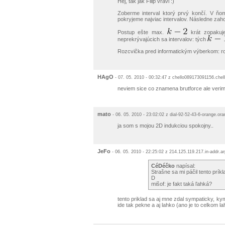
Hej, tak jak Filip vravi :)
Zoberme interval ktorý prvý končí. V ňo
pokryjeme najviac intervalov. Následne zaho
Postup ešte max.
krát zopakuje
neprekrývajúcich sa intervalov: tých
Rozcvička pred informatickým výberkom: roz
HAgO
- 07. 05. 2010 - 00:32:47 z chello089173091156.chel
neviem sice co znamena brutforce ale verim 
mato
- 06. 05. 2010 - 23:02:02 z dial-92-52-43-6-orange.or
ja som s mojou 2D indukciou spokojny..
JeFo
- 06. 05. 2010 - 22:25:02 z 214.125.119.217.in-addr.a
CéDéčko
napísal:
Strašne sa mi páčil tento prík
D
mišof: je fakt taká ľahká?
tento priklad sa aj mne zdal sympaticky, kym
ide tak pekne a aj lahko (ano je to celkom l