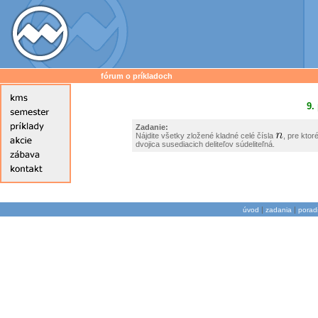
fórum o príkladoch
9.
Zadanie:
Nájdite všetky zložené kladné celé čísla
, pre ktor
dvojica susediacich deliteľov súdeliteľná.
|
|
úvod
zadania
porad