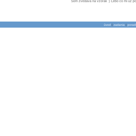
Som zvedavá na vzorák :) Lebo co mi uz po te
|
|
úvod
zadania
porad