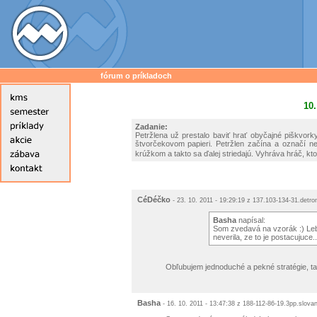
fórum o príkladoch
10.
Zadanie:
Petržlena už prestalo baviť hrať obyčajné piškvo
štvorčekovom papieri. Petržlen začína a označí 
krúžkom a takto sa ďalej striedajú. Vyhráva hráč, kt
CéDéčko
- 23. 10. 2011 - 19:29:19 z 137.103-134-31.detro
Basha
napísal:
Som zvedavá na vzorák :) Lebo
neverila, ze to je postacujuce..
Obľubujem jednoduché a pekné stratégie, takž
Basha
- 16. 10. 2011 - 13:47:38 z 188-112-86-19.3pp.slova