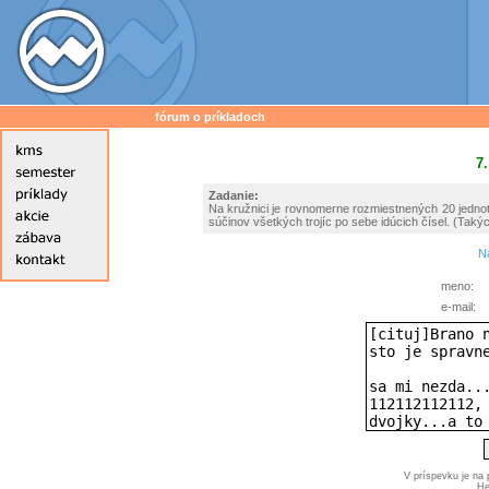
fórum o príkladoch
7.
Zadanie:
Na kružnici je rovnomerne rozmiestnených 20 jednoti
súčinov všetkých trojíc po sebe idúcich čísel. (Takýc
Na
meno:
e-mail:
V príspevku je na
He