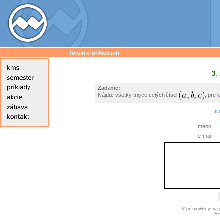
fórum o príkladoch
3.
Zadanie:
Nájdite všetky trojice celých čísel
, pre 
Na
meno:
e-mail:
V príspevku je na
He