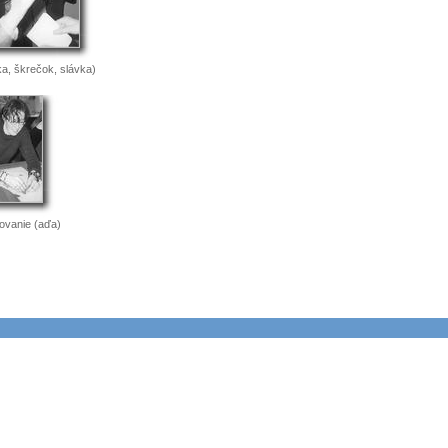
ka, škrečok, slávka)
ovanie (aďa)