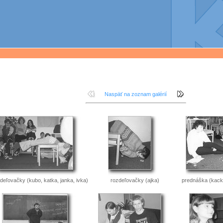
Naspäť na zoznam galérií
deľovačky (kubo, katka, janka, ivka)
rozdeľovačky (ajka)
prednáška (kacka