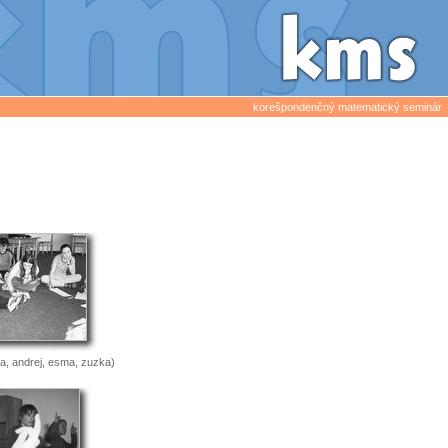
korešpondenčný matematický seminár
, andrej, esma, zuzka)