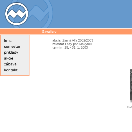
Gavaliero
akcia:
Zimná Alfa 2002/2003
miesto:
Lazy pod Makytou
termín:
25. - 31. 1. 2003
roz