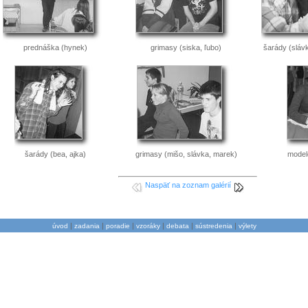
prednáška (hynek)
grimasy (siska, ľubo)
šarády (sláv
šarády (bea, ajka)
grimasy (mišo, slávka, marek)
model
Naspäť na zoznam galérií
|
|
|
|
|
|
úvod
zadania
poradie
vzoráky
debata
sústredenia
výlety