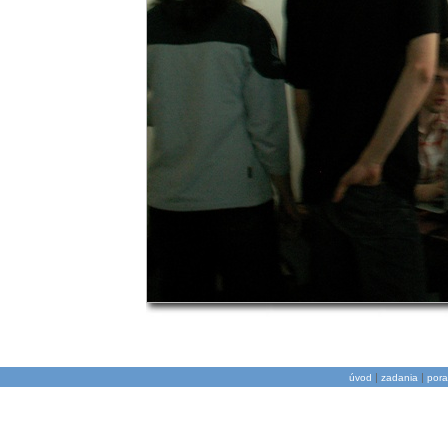
|
|
úvod
zadania
pora