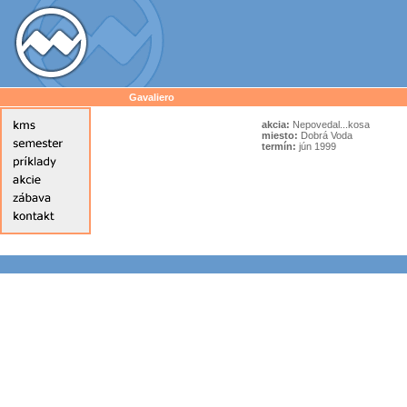
Gavaliero
akcia:
Nepovedal...kosa
miesto:
Dobrá Voda
termín:
jún 1999