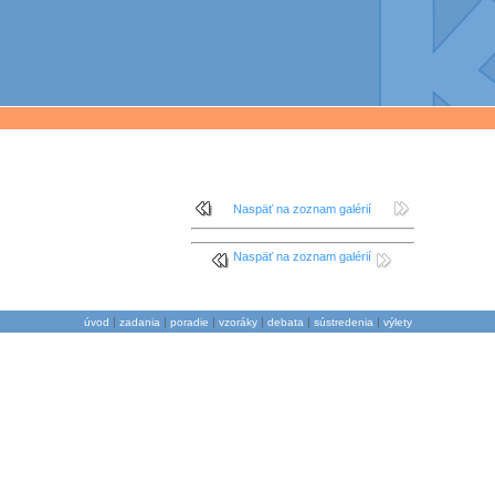
Naspäť na zoznam galérií
Naspäť na zoznam galérií
|
|
|
|
|
|
úvod
zadania
poradie
vzoráky
debata
sústredenia
výlety