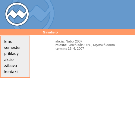
Gavaliero
akcia:
Náboj 2007
miesto:
Veľká sála UPC, Mlynská dolina
termín:
13. 4. 2007