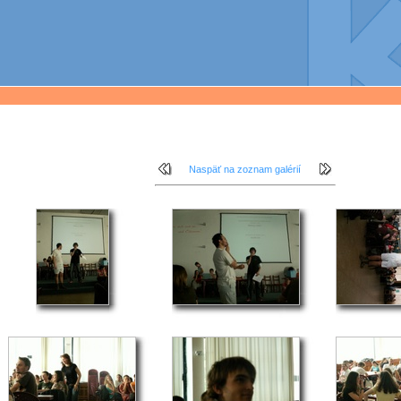
Naspäť na zoznam galérií