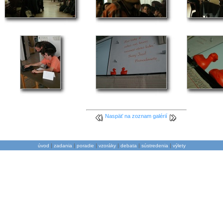
Naspäť na zoznam galérií
|
|
|
|
|
|
úvod
zadania
poradie
vzoráky
debata
sústredenia
výlety