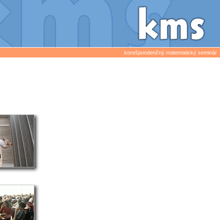
korešpondenčný matematický seminár