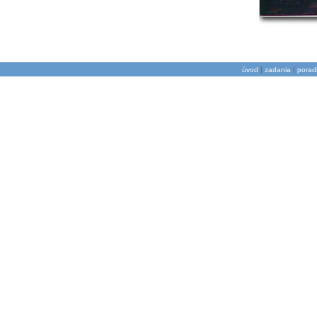
|
|
úvod
zadania
porad