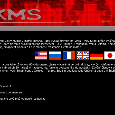
iahli veľký mýľnik v histórii ľudstva - aby vyslali človeka na Mars. Roky tvrdej práce začí
, ktoré do tohto projektu najviac investovali - USA, Rusko, Francúzko, Veľká Británia, Neme
e, zmapovať planétu a zistiť možnosti existencie života na marse.
 na posádke. Z tohoto dôvodu organizujeme viaceré výberové aktivity, ktorých cieľom je vybr
de vybratých 30 najlepších adeptov na funkciu výskumníka do posádky. Zvyšní členovia po
enskom vesmírnom centre Gelnica - Turzov. Briefing posádky lode Cháron 2 bude o týždeň 
Sputnik 1.
toku 1 do vesmíru.
rong ako prvý muž vstupuje na mesiac.