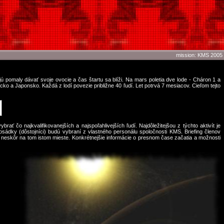
mission: KMS 2005
najú pomaly dávať svoje ovocie a čas štartu sa blíži. Na mars poletia dve lode - Cháron 1 a
cko a Japonsko. Každá z lodí povezie približne 40 ľudí. Let potrvá 7 mesiacov. Cieľom tejto
ať čo najkvalifikovanejších a najspoľahlivejších ľudí. Najdôležitejšou z týchto aktivít je
sádky (dôstojníci) budú vybraní z vlastného personálu spoločnosti KMS. Briefing členov
neskôr na tom istom mieste. Konkrétnejšie informácie o presnom čase začatia a možnosti