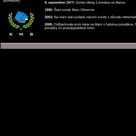
písmenom)
9. september 1977:
Sonda Viking 2 pristáva na Marse.
1992:
Štart sondy Mars Observer.
2003:
Na mars boli vyslané viaceré sondy z dôvodu mimoria
2005:
Odštartovala prvá misia na Mars s ľudskou posádkou. N
posádky sú pravdepodobne mŕtvi.