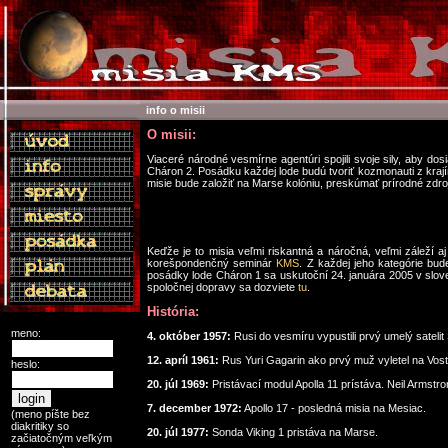
info o misii
O misii:
Viaceré národné vesmírne agentúri spojili svoje sily, aby dos
Cháron 2. Posádku každej lode budú tvoriť kozmonauti z krajín
misie bude založiť na Marse kolóniu, preskúmať prírodné zdroj
Keďže je to misia veľmi riskantná a náročná, veľmi záleží aj
korešpondenčný seminár
KMS
. Z každej jeho kategórie bu
posádky lode Cháron 1 sa uskutoční 24. januára 2005 v slov
spoločnej dopravy sa dozviete
tu
.
História:
meno:
4. október 1957:
Rusi do vesmíru vypustili prvý umelý satelit 
12. apríl 1961:
Rus Yuri Gagarin ako prvý muž vyletel na Vos
heslo:
20. júl 1969:
Pristávací modul Apolla 11 prístáva. Neil Armst
7. december 1972:
Apollo 17 - posledná misia na Mesiac.
(meno píšte bez
diakritiky so
20. júl 1977:
Sonda Viking 1 pristáva na Marse.
začiatočným veľkým