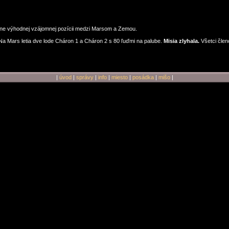
dne výhodnej vzájomnej pozícii medzi Marsom a Zemou.
a Mars letia dve lode Cháron 1 a Cháron 2 s 80 ľuďmi na palube.
Misia zlyhala.
Všetci člen
|
úvod
|
správy
|
info
|
miesto
|
posádka
|
mišo
|