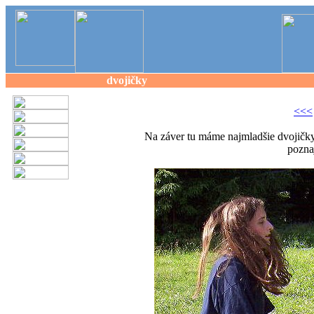
dvojičky
<<<
Na záver tu máme najmladšie dvojičky
pozna