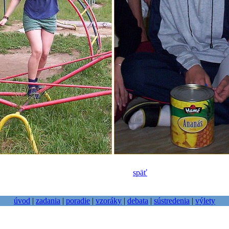
späť
úvod
|
zadania
|
poradie
|
vzoráky
|
debata
|
sústredenia
|
výlety