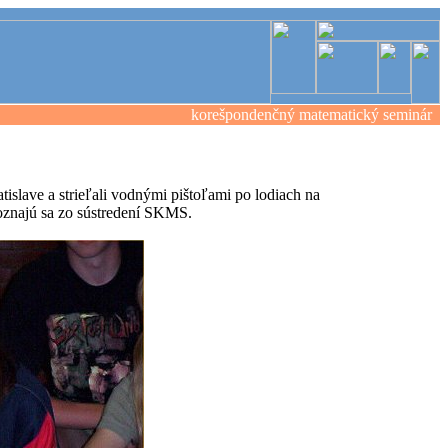
korešpondenčný matematický seminár
islave a strieľali vodnými pištoľami po lodiach na
oznajú sa zo sústredení SKMS.