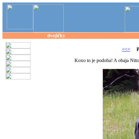
dvojičky
<<<
P
Koxo to je podoba! A obaja Nitra