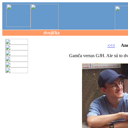
dvojičky
<<<
And
Gamča versus GJH. Ale sú to dvo