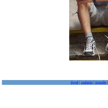
úvod
|
zadania
|
poradie