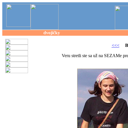
dvojičky
<<<
B
Veru stretli ste sa už na SEZAMe pre