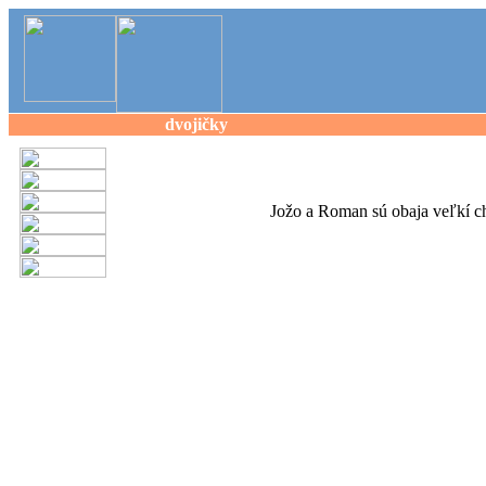
dvojičky
Jožo a Roman sú obaja veľkí ch