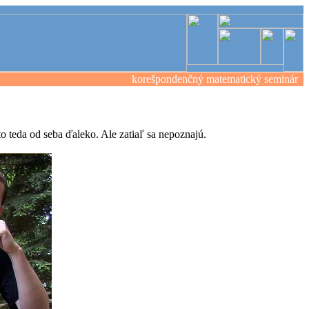
korešpondenčný matematický seminár
 teda od seba ďaleko. Ale zatiaľ sa nepoznajú.