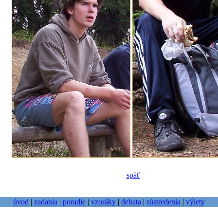
späť
úvod
|
zadania
|
poradie
|
vzoráky
|
debata
|
sústredenia
|
výlety