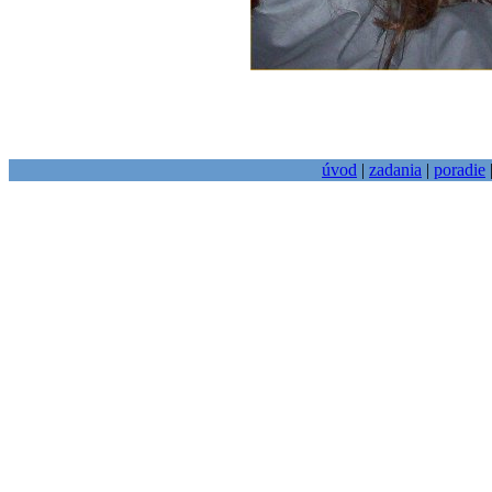
úvod
|
zadania
|
poradie