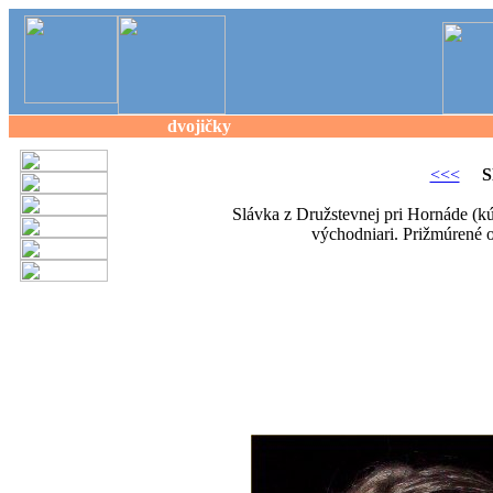
dvojičky
<<<
S
Slávka z Družstevnej pri Hornáde (k
východniari. Prižmúrené o