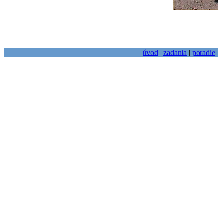
úvod
|
zadania
|
poradie