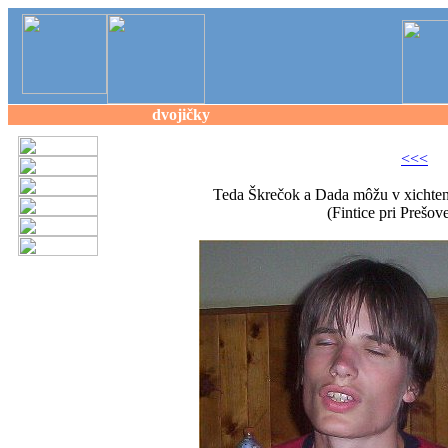
dvojičky
<<<
Teda Škrečok a Dada môžu v xichtení
(Fintice pri Prešov