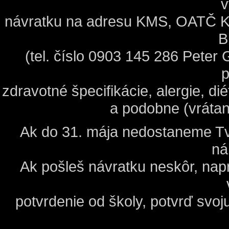
v
návratku na adresu KMS, OATČ K
B
(tel. číslo 0903 145 286 Peter
p
zdravotné špecifikácie, alergie, di
a podobne (vrátan
Ak do 31. mája nedostaneme Tv
ná
Ak pošleš návratku neskôr, napr
potvrdenie od školy, potvrď svoj