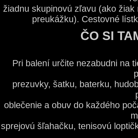
žiadnu skupinovú zľavu (ako žiak
preukážku). Cestovné líst
ČO SI TA
Pri balení určite nezabudni na t
p
prezuvky, šatku, baterku, hudob
oblečenie a obuv do každého poč
m
sprejovú šľahačku, tenisovú loptič