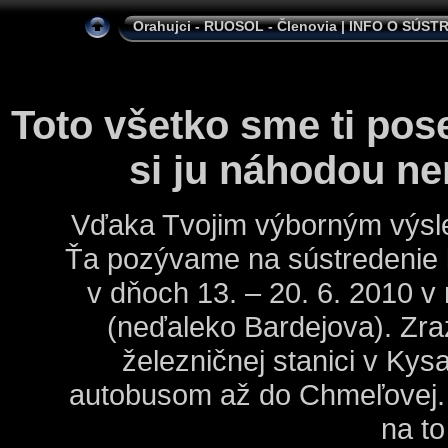
Orahujci - RUOSOL - Členovia
| INFO O SÚST
Toto všetko sme ti pose
si ju náhodou nen
Vďaka Tvojim výborným výsl
Ťa pozývame na sústredenie 
v dňoch 13. – 20. 6. 2010 
(neďaleko Bardejova). Zra
železničnej stanici v Ky
autobusom až do Chmeľovej. 
na to