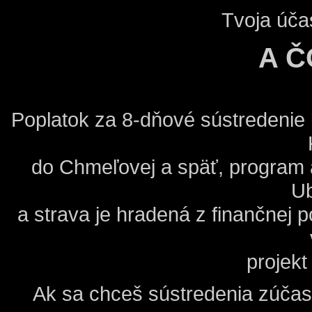
Tvoja úča
A Č
Poplatok za 8-dňové sústredenie
do Chmeľovej a späť, program a
Ub
a strava je hradená z finančnej
projek
Ak sa chceš sústredenia zúčast