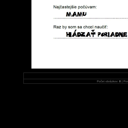
Počet obrázkov:
8
| Pos