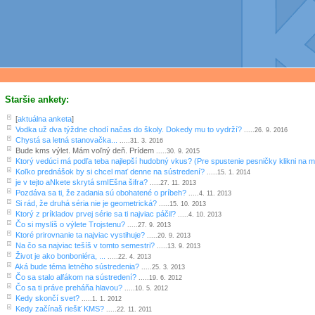
Staršie ankety:
[
aktuálna anketa
]
Vodka už dva týždne chodí načas do školy. Dokedy mu to vydrží?
.....26. 9. 2016
Chystá sa letná stanovačka...
.....31. 3. 2016
Bude kms výlet. Mám voľný deň. Prídem
.....30. 9. 2015
Ktorý vedúci má podľa teba najlepší hudobný vkus? (Pre spustenie pesničky klikni na 
Koľko prednášok by si chcel mať denne na sústredení?
.....15. 1. 2014
je v tejto aNkete skrytá smIEšna šifra?
.....27. 11. 2013
Pozdáva sa ti, že zadania sú obohatené o príbeh?
.....4. 11. 2013
Si rád, že druhá séria nie je geometrická?
.....15. 10. 2013
Ktorý z príkladov prvej série sa ti najviac páčil?
.....4. 10. 2013
Čo si myslíš o výlete Trojstenu?
.....27. 9. 2013
Ktoré prirovnanie ta najviac vystihuje?
.....20. 9. 2013
Na čo sa najviac tešíš v tomto semestri?
.....13. 9. 2013
Život je ako bonboniéra, ...
.....22. 4. 2013
Aká bude téma letného sústredenia?
.....25. 3. 2013
Čo sa stalo alfákom na sústredení?
.....19. 6. 2012
Čo sa ti práve preháňa hlavou?
.....10. 5. 2012
Kedy skončí svet?
.....1. 1. 2012
Kedy začínaš riešiť KMS?
.....22. 11. 2011