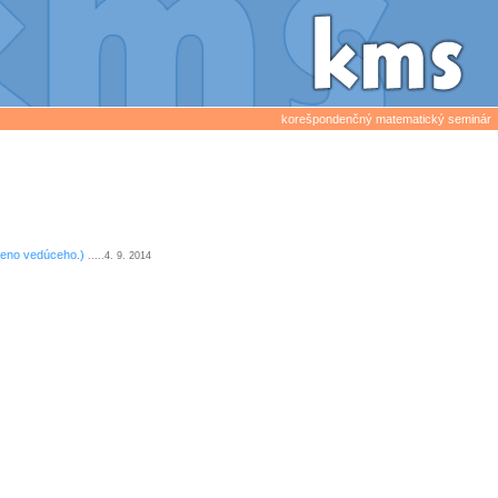
korešpondenčný matematický seminár
meno vedúceho.)
.....4. 9. 2014