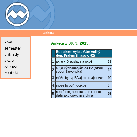
anketa
Anketa z 30. 9. 2015:
Bude kms výlet. Mám voľný
deň. Prídem (hlasov: 62)
1.
ak je v Bratislave a okolí
19
ak je východnejšie od BA (stred,
2.
12
sever Slovenska)
3.
môže byť aj BA aj stred aj sever
10
4.
môže to byť hocikde
6
neprídem, nechce sa mi chodiť
5.
15
ďalej ako dovidím z okna