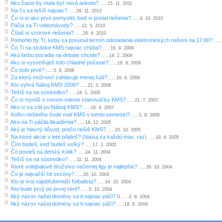
Ako často by mala byť nová anketa?
.....15. 11. 2011
Na čo sa tešíš najviac?
.....29. 11. 2010
Čo si si ako prvé pomyslel, keď si poslal riešenia?
.....4. 10. 2010
Páčia sa Ti videonávody?
.....12. 5. 2010
Čítaš si vzorové riešenia?
.....29. 4. 2010
Pomohlo by Ti, keby sa posunul termín odosielania elektronických riešení na 17:00?
....
Čo Ti na stránke KMS najviac chýba?
.....16. 9. 2009
Akú farbu pozadia na debate chcete?
.....14. 2. 2009
Ako si vysvetľuješ toto chladné počasie?
.....19. 9. 2008
Čo bolo prvé?
.....5. 8. 2008
Za ktorú možnosť zahlasuje menej ľudí?
.....16. 6. 2008
Kto vyhrá Náboj KMS 2008?
.....21. 3. 2008
Tešíš sa na sústredko?
.....24. 1. 2008
Čo si myslíš o novom mieste stanovačky KMS?
.....21. 7. 2007
Ako si sa cítil po Náboji KMS?
.....16. 4. 2007
Koľko riešiteľov bude mať KMS v tomto semestri?
.....3. 9. 2006
Ako sa Ti páčila Akadémia?
.....18. 12. 2005
Aký je hlavný dôvod, prečo riešiš KMS?
.....20. 10. 2005
Na ktoré akcie v lete pôjdeš? (hlasuj za každú max. raz)
.....19. 4. 2005
Čím budeš, keď budeš veľký?
.....17. 2. 2005
Čo povieš na detský kútik?
.....24. 11. 2004
Tešíš sa na sústredko?
.....11. 11. 2004
Ktoré volejbalové družstvo večernej ligy je najlepšie?
.....26. 10. 2004
Čo je najvačší hit sezóny?
.....20. 10. 2004
Kto je tvoj najobľubenejší futbalista?
.....14. 10. 2004
Kto bude prvý po prvej sérii?
.....5. 10. 2004
Aký názov našej domény sa ti najviac páči? II
.....2. 9. 2004
Aký názov našej domény sa ti najviac páči?
.....18. 8. 2004