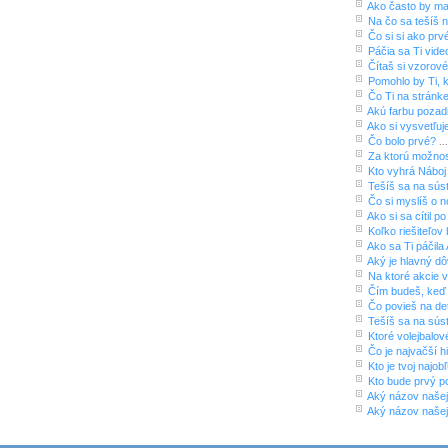
Ako často by ma
Na čo sa tešíš n
Čo si si ako prv
Páčia sa Ti vid
Čítaš si vzorové
Pomohlo by Ti, k
Čo Ti na stránk
Akú farbu pozad
Ako si vysvetľuj
Čo bolo prvé?
..
Za ktorú možnos
Kto vyhrá Nábo
Tešíš sa na sús
Čo si myslíš o
Ako si sa cítil 
Koľko riešiteľo
Ako sa Ti páčil
Aký je hlavný d
Na ktoré akcie v
Čím budeš, keď
Čo povieš na de
Tešíš sa na sús
Ktoré volejbalov
Čo je najvačší h
Kto je tvoj najob
Kto bude prvý po
Aký názov našej 
Aký názov našej 