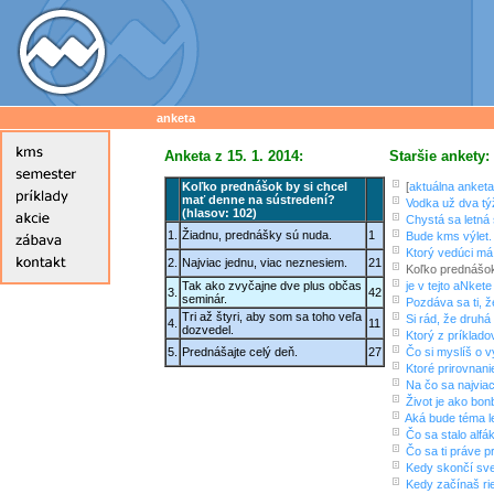
anketa
Anketa z 15. 1. 2014:
Staršie ankety:
Koľko prednášok by si chcel
[
aktuálna anketa
mať denne na sústredení?
Vodka už dva tý
(hlasov: 102)
Chystá sa letná 
1.
Žiadnu, prednášky sú nuda.
1
Bude kms výlet.
Ktorý vedúci má
2.
Najviac jednu, viac neznesiem.
21
Koľko prednášok
Tak ako zvyčajne dve plus občas
je v tejto aNket
3.
42
seminár.
Pozdáva sa ti, 
Tri až štyri, aby som sa toho veľa
Si rád, že druhá
4.
11
dozvedel.
Ktorý z príkladov
5.
Prednášajte celý deň.
27
Čo si myslíš o v
Ktoré prirovnani
Na čo sa najviac
Život je ako bonb
Aká bude téma l
Čo sa stalo alf
Čo sa ti práve 
Kedy skončí sv
Kedy začínaš ri