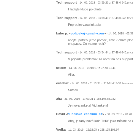
Tech support
- 14. 06. 2018 - 03:59:26 z 37-48-0-246.tmc
Hladajte kluce po chate.
Tech support
- 14. 06. 2018 - 03:58:40 z 37-48-0-246.tmc
Poprosim vasu lokaciu.
kubo p.
<
poljovkaj~gmail~com
>
- 14. 06. 2018 - 03:5
ahojte, potrebujeme pomoc, sme v chate plne
chopatov. Co mame robit?
Tech support
- 14. 06. 2018 - 03:54:44 z 37-48-0-246.tmc
V pripade problemov sa obrat na nas support
utsom
- 14. 06. 2018 - 01:15:27 z 37.58.0.141
Aj ja.
outebaz
- 14. 06. 2018 - 01:13:34 z 213-81-218-33.hornaor
Som tu.
aňa
- 31. 03. 2016 - 17:03:21 z 158.195.86.182
Je nova anketa! Vid ankety!
David
<
d~hruska~centrum~cz
>
- 30. 03. 2016 - 20:28:
Ahoj, je tady nové kolo TriKS jako trénink na 
Vodka
- 11. 03. 2016 - 15:52:05 z 158.195.198.97