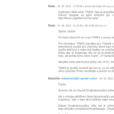
Rado
- 30. 09. 2015 - 17:39:54 z fw-out-lab.kolej.mff.cuni.cz
A přichází dálší série TRiKS! Tato je pravděp
řešení! Naopak se jejím řešením jen ví
http://iksko.org/triks/current.php !
Rado
- 01. 09. 2015 - 21:15:40 z 46-13-96-18.tmcz.cz
Slyšte, slyšte!
Po šesti měsících se vrací TRiKS s novou sér
Pro neznalce: TRiKS (zkratka pro Trénink v
internetová soutěž pro všechny, které baví mat
(spíše lehčích) a máte dvě hodiny na vyřešení
třeba, aby to fungovalo. My se na to podívá
bylo, ale pořád tomu něco chybí", 2="správně/
Aktuální série potrvá dva týdny (do 14.9.), k
TRiKS je skvělý seminář jak pro ty, co se vážn
něco spočítat. Proto neváhejte a pusťte se do 
Baklažán
<
ebatmendijn~gmail~com
>
- 30. 05. 2015 
Čaute,
Aj tento rok sa chystá Dvojkolesovačka trihe
Ide o zhruba päťdňovú letnú bicyklovačku po S
trojstenu). Viac o tejto akcii môžete nájsť na
Dátum Dvojkolesovačky ešte nie je určen
http://doodle.com/pfa2wv5mqh9duqyp . Deadlin