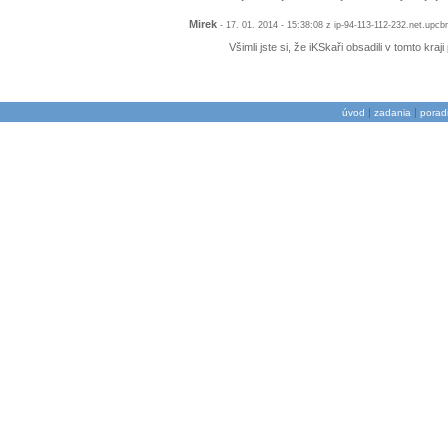
Mirek
- 17. 01. 2014 - 15:38:08 z ip-94-113-112-232.net.upc
Všimli jste si, že iKSkaři obsadili v tomto kraji
|
|
úvod
zadania
porad