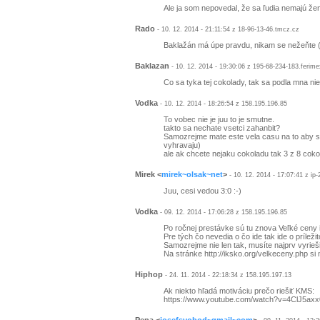
Ale ja som nepovedal, že sa ľudia nemajú ženi
Rado
- 10. 12. 2014 - 21:11:54 z 18-96-13-46.tmcz.cz
Baklažán má úpe pravdu, nikam se nežeňte (a
Baklazan
- 10. 12. 2014 - 19:30:06 z 195-68-234-183.ferime
Co sa tyka tej cokolady, tak sa podla mna nie
Vodka
- 10. 12. 2014 - 18:26:54 z 158.195.196.85
To vobec nie je juu to je smutne.
takto sa nechate vsetci zahanbit?
Samozrejme mate este vela casu na to aby ste
vyhravaju)
ale ak chcete nejaku cokoladu tak 3 z 8 cokola
Mirek
<
mirek~olsak~net
>
- 10. 12. 2014 - 17:07:41 z ip
Juu, cesi vedou 3:0 :-)
Vodka
- 09. 12. 2014 - 17:06:28 z 158.195.196.85
Po ročnej prestávke sú tu znova Veľké ceny 
Pre tých čo nevedia o čo ide tak ide o príleži
Samozrejme nie len tak, musíte najprv vyriešiť
Na stránke http://iksko.org/velkeceny.php si 
Hiphop
- 24. 11. 2014 - 22:18:34 z 158.195.197.13
Ak niekto hľadá motiváciu prečo riešiť KMS:
https://www.youtube.com/watch?v=4ClJ5ax