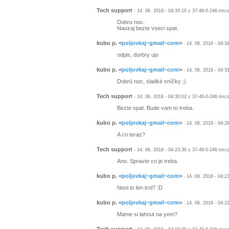
Tech support
- 14. 06. 2018 - 04:35:10 z 37-48-0-246.tmc
Dobru noc.
Naozaj bezte vseci spat.
kubo p.
<
poljovkaj~gmail~com
>
- 14. 06. 2018 - 04:3
odpis, dorbry ujo
kubo p.
<
poljovkaj~gmail~com
>
- 14. 06. 2018 - 04:3
Dobrú noc, sladké sníčky ;)
Tech support
- 14. 06. 2018 - 04:30:02 z 37-48-0-246.tmc
Bezte spat. Bude vam to treba.
kubo p.
<
poljovkaj~gmail~com
>
- 14. 06. 2018 - 04:2
A co teraz?
Tech support
- 14. 06. 2018 - 04:23:30 z 37-48-0-246.tmc
Ano. Spravte co je treba.
kubo p.
<
poljovkaj~gmail~com
>
- 14. 06. 2018 - 04:2
Neni to len trol? :D
kubo p.
<
poljovkaj~gmail~com
>
- 14. 06. 2018 - 04:2
Mame si lahnut na yem?