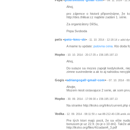
Pepa
<
josefsvobod~gmail~com
>
- 09. 11. 2014 - 12:
Ahoj,
pro zájemce o historii připomínáme, že 
http://des.thilisar.cz najdete zadání 1. série.
Za organizátory DěSu,
Pepa Svoboda
peťo
<
peto~kms~sk
>
- 11. 10. 2014 - 12:18:14 z adsl-d
A mame tu update:
putovna cena
. Kto doda fo
Hopko
- 10. 10. 2014 - 20:17:35 z 158.195.197.13
Ahoj,
Do sutaze sa mozes zapojit kedykolvek, nieje
zimne sustredenie a ak to aj nahodou nevyjde
Gogis
<
adriangoga0~gmail~com
>
- 07. 10. 2014 - 00
Ahojte,
Mozem riesit ostavajuce 2 serie, ak som prvu n
Hopko
- 30. 09. 2014 - 17:09:30 z 158.195.197.13
Na stranke http://iksko.org/triks/current.php
Vodka
- 12. 09. 2014 - 08:11:50 z nat-88-212-40-138.antik.sk
Pre tých ktori majú pocit, že sa ešte nudi
bonusom je uz 22.9. (to je o 10 dní). Takže a
http://iksko.org/files/4/zadani4_3.pdf