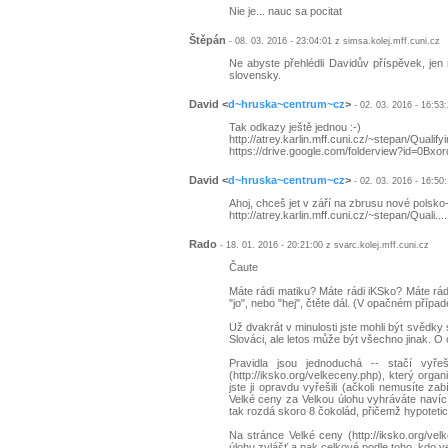
Nie je... nauc sa pocitat
Štěpán
- 08. 03. 2016 - 23:04:01 z simsa.kolej.mff.cuni.cz
Ne abyste přehlédli Davidův příspěvek, jen 
slovensky.
David
<
d~hruska~centrum~cz
>
- 02. 03. 2016 - 16:53:
Tak odkazy ještě jednou :-)
http://atrey.karlin.mff.cuni.cz/~stepan/Qualif
https://drive.google.com/folderview?id
David
<
d~hruska~centrum~cz
>
- 02. 03. 2016 - 16:50:
Ahoj, chceš jet v září na zbrusu nové polsk
http://atrey.karlin.mff.cuni.cz/~stepan/Quali.
Rado
- 18. 01. 2016 - 20:21:00 z svarc.kolej.mff.cuni.cz
Čaute
Máte rádi matiku? Máte rádi iKSko? Máte rá
"jo", nebo "hej", čtěte dál. (V opačném případ
Už dvakrát v minulosti jste mohli být svědky
Slováci, ale letos může být všechno jinak. O 
Pravidla jsou jednoduchá -- stačí vyř
(http://iksko.org/velkeceny.php), který orga
jste ji opravdu vyřešili (ačkoli nemusíte 
Velké ceny za Velkou úlohu vyhráváte navíc 
tak rozdá skoro 8 čokolád, přičemž hypoteti
Na stránce Velké ceny (http://iksko.org/ve
úlohu zvlášť a pak celkové podle toho, kdo v