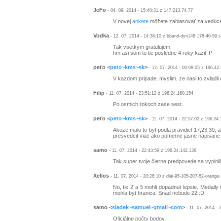
JeFo
- 04. 09. 2014 - 15:40:31 z 147.213.74.77
V novej
ankete
môžete zahlasovať za vedúc
Vodka
- 12. 07. 2014 - 14:38:10 z bband-dyn148.178-40-59.
Tak vsetkym gratulujem,
hm asi som to tie posledne 4 roky kazil :P
peťo
<
peto~kms~sk
>
- 12. 07. 2014 - 00:08:05 z 196.42
V kazdom pripade, myslim, ze nasi to zvladli 
Filip
- 11. 07. 2014 - 23:51:12 z 196.24.160.154
Po osmich rokoch zase sest.
peťo
<
peto~kms~sk
>
- 11. 07. 2014 - 22:57:02 z 196.24.
Akoze malo to byt podla pravidiel 17,23,30, 
presvedcit viac ako pomerne jasne napisane o
samo
- 11. 07. 2014 - 22:43:59 z 196.24.142.136
Tak super tvoje čierne predpovede sa vyplnili
Xellos
- 11. 07. 2014 - 20:28:10 z dial-95-105-207-52-orange
No, tie 2 a 5 mohli dopadnut lepsie. Medaily t
mohla byt hranica. Snad nebude 22 :D
samo
<
sladek~samuel~gmail~com
>
- 11. 07. 2014 - 
Oficiálne počty bodov