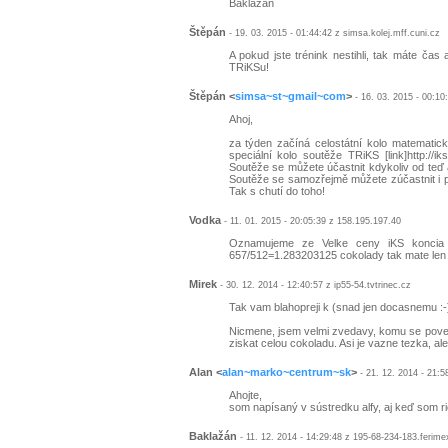
Baklažán
Štěpán
- 19. 03. 2015 - 01:44:42 z simsa.kolej.mff.cuni.cz
A pokud jste trénink nestihli, tak máte čas
TRiKSu!
Štěpán
<
simsa~st~gmail~com
>
- 16. 03. 2015 - 00:10
Ahoj,
za týden začíná celostátní kolo matematick
speciální kolo soutěže TRiKS [link]http://ik
Soutěže se můžete účastnit kdykoliv od teď a
Soutěže se samozřejmě můžete zúčastnit i pok
Tak s chutí do toho!
Vodka
- 11. 01. 2015 - 20:05:39 z 158.195.197.40
Oznamujeme ze Velke ceny iKS koncia
657/512=1.283203125 cokolady tak mate len o
Mirek
- 30. 12. 2014 - 12:40:57 z ip55-54.tvtrinec.cz
Tak vam blahopreji k (snad jen docasnemu :-
Nicmene, jsem velmi zvedavy, komu se povede 
ziskat celou cokoladu. Asi je vazne tezka, ale 
Alan
<
alan~marko~centrum~sk
>
- 21. 12. 2014 - 21:
Ahojte,
som napísaný v sústredku alfy, aj keď som rie
Baklažán
- 11. 12. 2014 - 14:29:48 z 195-68-234-183.ferime