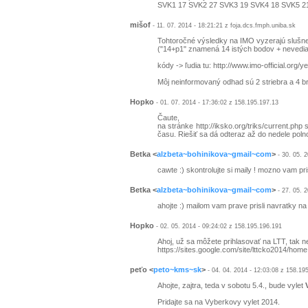
SVK1 17 SVK2 27 SVK3 19 SVK4 18 SVK5 2
mišof
- 11. 07. 2014 - 18:21:21 z foja.dcs.fmph.uniba.sk
Tohtoročné výsledky na IMO vyzerajú sluš
("14+p1" znamená 14 istých bodov + nevedia 
kódy -> ľudia tu: http://www.imo-official.
Môj neinformovaný odhad sú 2 striebra a 4 br
Hopko
- 01. 07. 2014 - 17:36:02 z 158.195.197.13
Čaute,
na stránke http://iksko.org/triks/current.p
času. Riešiť sa dá odteraz až do nedele poln
Betka
<
alzbeta~bohinikova~gmail~com
>
- 30. 05. 2
cawte :) skontrolujte si maily ! mozno vam pr
Betka
<
alzbeta~bohinikova~gmail~com
>
- 27. 05. 2
ahojte :) mailom vam prave prisli navratky na s
Hopko
- 02. 05. 2014 - 09:24:02 z 158.195.196.191
Ahoj, už sa môžete prihlasovať na LTT, tak n
https://sites.google.com/site/lttcko2014/home
peťo
<
peto~kms~sk
>
- 04. 04. 2014 - 12:03:08 z 158.19
Ahojte, zajtra, teda v sobotu 5.4., bude vylet
Pridajte sa na Vyberkovy vylet 2014.