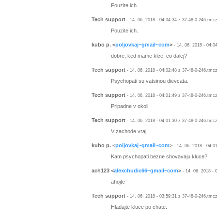
Pouzite ich.
Tech support
- 14. 06. 2018 - 04:04:34 z 37-48-0-246.tmc
Pouzite ich.
kubo p.
<
poljovkaj~gmail~com
>
- 14. 06. 2018 - 04:0
dobre, ked mame klce, co dalej?
Tech support
- 14. 06. 2018 - 04:02:48 z 37-48-0-246.tmc
Psychopati su vatsinou dievcata.
Tech support
- 14. 06. 2018 - 04:01:49 z 37-48-0-246.tmc
Pripadne v okoli.
Tech support
- 14. 06. 2018 - 04:01:30 z 37-48-0-246.tmc
V zachode vraj.
kubo p.
<
poljovkaj~gmail~com
>
- 14. 06. 2018 - 04:0
Kam psychopati bezne shovavaju kluce?
ach123
<
alexchudic66~gmail~com
>
- 14. 06. 2018 -
ahojte
Tech support
- 14. 06. 2018 - 03:59:31 z 37-48-0-246.tmc
Hladajte kluce po chate.