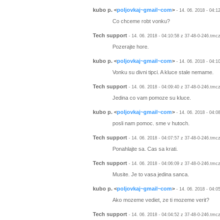
kubo p.
<
poljovkaj~gmail~com
>
- 14. 06. 2018 - 04:1
Co chceme robt vonku?
Tech support
- 14. 06. 2018 - 04:10:58 z 37-48-0-246.tmc
Pozerajte hore.
kubo p.
<
poljovkaj~gmail~com
>
- 14. 06. 2018 - 04:1
Vonku su divni tipci. A kluce stale nemame.
Tech support
- 14. 06. 2018 - 04:09:40 z 37-48-0-246.tmc
Jedina co vam pomoze su kluce.
kubo p.
<
poljovkaj~gmail~com
>
- 14. 06. 2018 - 04:0
posli nam pomoc. sme v hutoch.
Tech support
- 14. 06. 2018 - 04:07:57 z 37-48-0-246.tmc
Ponahlajte sa. Cas sa krati.
Tech support
- 14. 06. 2018 - 04:06:09 z 37-48-0-246.tmc
Musite. Je to vasa jedina sanca.
kubo p.
<
poljovkaj~gmail~com
>
- 14. 06. 2018 - 04:0
Ako mozeme vediet, ze ti mozeme verit?
Tech support
- 14. 06. 2018 - 04:04:52 z 37-48-0-246.tmc