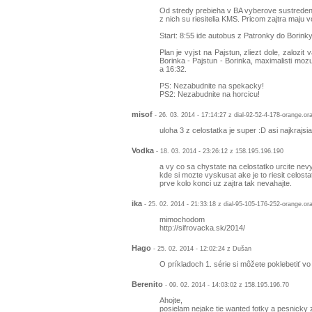
Od stredy prebieha v BA vyberove sustrede
z nich su riesitelia KMS. Pricom zajtra maju v
Start: 8:55 ide autobus z Patronky do Borinky
Plan je vyjst na Pajstun, zliezt dole, zalozit
Borinka - Pajstun - Borinka, maximalisti moz
a 16:32.
PS: Nezabudnite na spekacky!
PS2: Nezabudnite na horcicu!
misof
- 26. 03. 2014 - 17:14:27 z dial-92-52-4-178-orange.or
uloha 3 z celostatka je super :D asi najkraj
Vodka
- 18. 03. 2014 - 23:26:12 z 158.195.196.190
a vy co sa chystate na celostatko urcite n
kde si mozte vyskusat ake je to riesit celosta
prve kolo konci uz zajtra tak nevahajte.
ika
- 25. 02. 2014 - 21:33:18 z dial-95-105-176-252-orange.or
mimochodom
http://sifrovacka.sk/2014/
Hago
- 25. 02. 2014 - 12:02:24 z Dušan
O príkladoch 1. série si môžete poklebetiť v
Berenito
- 09. 02. 2014 - 14:03:02 z 158.195.196.70
Ahojte,
posielam nejake tie wanted fotky a pesnicky 