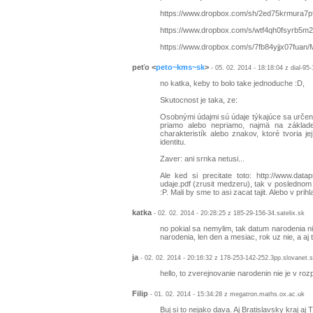
https://www.dropbox.com/sh/2ed75krmura
https://www.dropbox.com/s/wtf4qh0fsyrb5
https://www.dropbox.com/s/7fb84yjjx07fu
peťo
<
peto~kms~sk
>
- 05. 02. 2014 - 18:18:04 z dial-95
no katka, keby to bolo take jednoduche :D,
Skutocnost je taka, ze:
Osobnými údajmi sú údaje týkajúce sa určenej
priamo alebo nepriamo, najmä na základe 
charakteristík alebo znakov, ktoré tvoria je
identitu.
Zaver: ani srnka netusi...
Ale ked si precitate toto: http://www.dat
udaje.pdf (zrusit medzeru), tak v posledno
:P. Mali by sme to asi zacat tajit. Alebo v pr
katka
- 02. 02. 2014 - 20:28:25 z 185-29-156-34.satelix.sk
no pokial sa nemylim, tak datum narodenia nie
narodenia, len den a mesiac, rok uz nie, a aj t
ja
- 02. 02. 2014 - 20:16:32 z 178-253-142-252.3pp.slovanet.
hello, to zverejnovanie narodenin nie je v 
Filip
- 01. 02. 2014 - 15:34:28 z megatron.maths.ox.ac.uk
Buj si to nejako dava. Aj Bratislavsky kraj aj