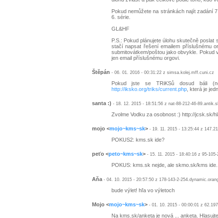
Pokud nemůžete na stránkách najít zadání 7. 
6. série.
GL&HF
P.S.: Pokud plánujete úlohu skutečně poslat 
stačí napsat řešení emailem příslušnému or
submitovátkem/poštou jako obvykle. Pokud vá
jen email příslušnému orgovi.
Štěpán
- 06. 01. 2016 - 00:31:22 z simsa.kolej.mff.cuni.cz
Pokud jste se TRiKSů dosud báli (ne
http://iksko.org/triks/current.php
, která je je
santa :)
- 18. 12. 2015 - 18:51:56 z nat-88-212-46-89.antik.s
Zvolme Vodku za osobnost :) http://jcsk.sk/h
mojo
<
mojo~kms~sk
>
- 19. 11. 2015 - 13:25:44 z 147.2
POKUS2: kms.sk ide?
peťo
<
peto~kms~sk
>
- 15. 11. 2015 - 18:40:16 z 95-105
POKUS: kms.sk nejde, ale skmo.sk/kms ide.
Aňa
- 04. 10. 2015 - 20:57:50 z 178-143-2-254.dynamic.oran
bude výlet! hľa vo výletoch
Mojo
<
mojo~kms~sk
>
- 01. 10. 2015 - 00:00:01 z 62.19
Na kms.sk/anketa je nová ... anketa. Hlasujte