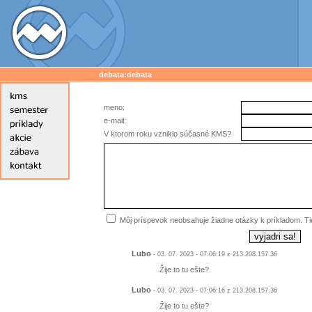
debata:debata
meno:
e-mail:
V ktorom roku vzniklo súčasné KMS?
Môj príspevok neobsahuje žiadne otázky k príkladom. T
Lubo
- 03. 07. 2023 - 07:06:19 z 213.208.157.36
Žije to tu ešte?
Lubo
- 03. 07. 2023 - 07:06:16 z 213.208.157.36
Žije to tu ešte?