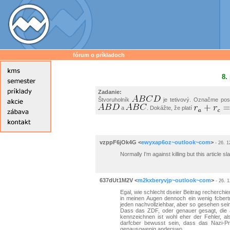
fórum o príkladoch
8.
Zadanie:
Štvoruholník
je tetivový. Označme po
a
. Dokážte, že platí
vzppF6jOk4G
<
ewyxap6oz~outlook~com
>
- 26. 1
Normally I'm against killing but this article 
637dUt1M2V
<
m2kxberyvjp~outlook~com
>
- 26. 1
Egal, wie schlecht dseier Beitrag recherchier
in meinen Augen dennoch ein wenig fcbertri
jeden nachvollziehbar, aber so gesehen sein 
Dass das ZDF, oder genauer gesagt, die a
kennzeichnen ist wohl eher der Fehler, al
darfcber bewusst sein, dass das Nazi-Pr
genausowenig anderswo.