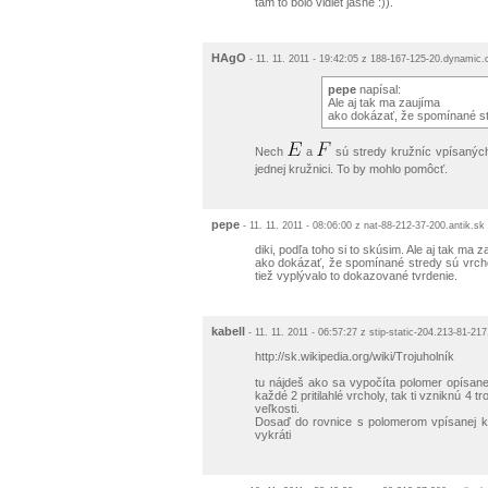
tam to bolo vidiet jasne :)).
HAgO
- 11. 11. 2011 - 19:42:05 z 188-167-125-20.dynamic.c
pepe
napísal:
Ale aj tak ma zaujíma
ako dokázať, že spomínané st
Nech
a
sú stredy kružníc vpísanýc
jednej kružnici. To by mohlo pomôcť.
pepe
- 11. 11. 2011 - 08:06:00 z nat-88-212-37-200.antik.sk
diki, podľa toho si to skúsim. Ale aj tak ma z
ako dokázať, že spomínané stredy sú vrcholy
tiež vyplývalo to dokazované tvrdenie.
kabell
- 11. 11. 2011 - 06:57:27 z stip-static-204.213-81-21
http://sk.wikipedia.org/wiki/Trojuholník
tu nájdeš ako sa vypočíta polomer opísane
každé 2 pritilahlé vrcholy, tak ti vzniknú 4 
veľkosti.
Dosaď do rovnice s polomerom vpísanej kr
vykráti