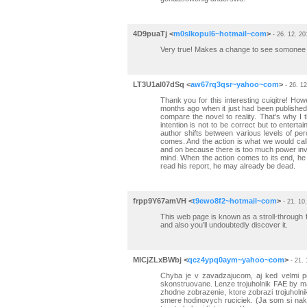
4D9puaTj
<
m0slkopul6~hotmail~com
>
- 26. 12. 20
Very true! Makes a change to see somonee spel
LT3U1al07dSq
<
aw67rq3qsr~yahoo~com
>
- 26. 12
Thank you for this interesting cuiqitre! How
months ago when it just had been published a
compare the novel to reality. That's why I 
intention is not to be correct but to entert
author shifts between various levels of p
comes. And the action is what we would call r
and on because there is too much power in
mind. When the action comes to its end, he fi
read his report, he may already be dead.
frpp9Y67amVH
<
t9ewo8f2~hotmail~com
>
- 21. 10
This web page is known as a stroll-through f
and also you’ll undoubtedly discover it.
MICjZLxBWbj
<
qcz4ypq0aym~yahoo~com
>
- 21. 
Chyba je v zavadzajucom, aj ked velmi p
skonstruovane. Lenze trojuholnik FAE by mal
zhodne zobrazenie, ktore zobrazi trojuholn
smere hodinovych ruciciek. (Ja som si nak