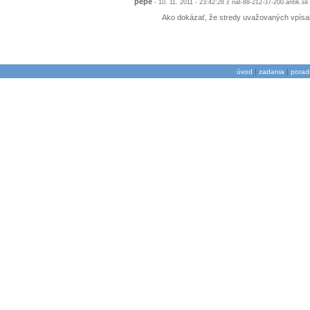
pepe
- 10. 11. 2011 - 23:42:28 z nat-88-212-37-200.antik.sk
Ako dokázať, že stredy uvažovaných vpísan
|
|
úvod
zadania
porad