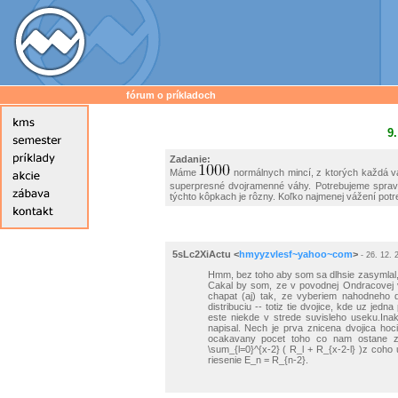
fórum o príkladoch
9.
Zadanie:
Máme
normálnych mincí, z ktorých každá v
superpresné dvojramenné váhy. Potrebujeme spravi
týchto kôpkach je rôzny. Koľko najmenej vážení potre
5sLc2XiActu
<
hmyyzvlesf~yahoo~com
>
- 26. 12. 
Hmm, bez toho aby som sa dlhsie zasymlal,
Cakal by som, ze v povodnej Ondracovej v
chapat (aj) tak, ze vyberiem nahodneho 
distribuciu -- totiz tie dvojice, kde uz je
este niekde v strede suvisleho useku.In
napisal. Nech je prva znicena dvojica ho
ocakavany pocet toho co nam ostane z 
\sum_{l=0}^{x-2} ( R_l + R_{x-2-l} )z co
riesenie E_n = R_{n-2}.