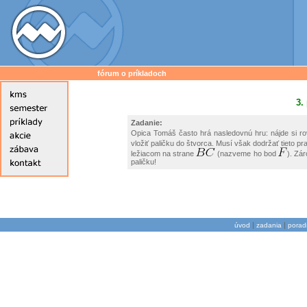
fórum o príkladoch
3.
Zadanie:
Opica Tomáš často hrá nasledovnú hru: nájde si ro
vložiť paličku do štvorca. Musí však dodržať tieto pr
ležiacom na strane
(nazveme ho bod
). Zá
paličku!
|
|
úvod
zadania
porad