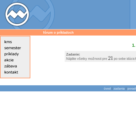
fórum o príkladoch
1.
Zadanie:
Nájdite všetky možnosti pre
po sebe idúcich
|
|
úvod
zadania
porad