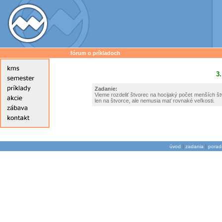
fórum o príkladoch
3.
Zadanie:
Vieme rozdeliť štvorec na hocijaký počet menších š
len na štvorce, ale nemusia mať rovnaké veľkosti.
|
|
úvod
zadania
porad