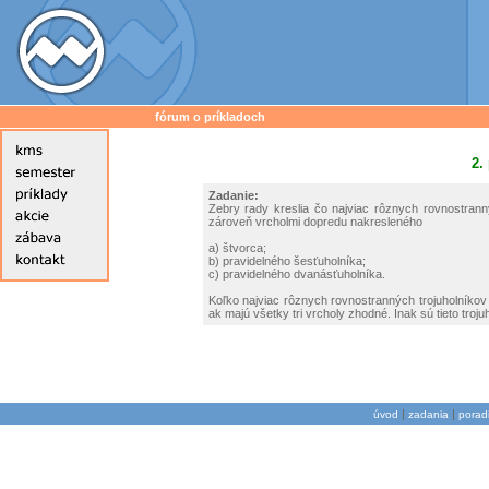
fórum o príkladoch
2.
Zadanie:
Zebry rady kreslia čo najviac rôznych rovnostranný
zároveň vrcholmi dopredu nakresleného
a) štvorca;
b) pravidelného šesťuholníka;
c) pravidelného dvanásťuholníka.
Koľko najviac rôznych rovnostranných trojuholníkov 
ak majú všetky tri vrcholy zhodné. Inak sú tieto troju
|
|
úvod
zadania
porad