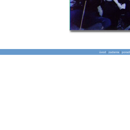
|
|
úvod
zadania
porad