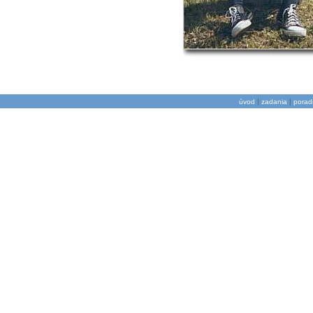
|
|
úvod
zadania
porad