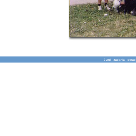
|
|
úvod
zadania
porad