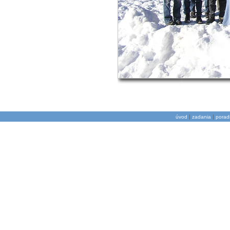
|
|
úvod
zadania
porad