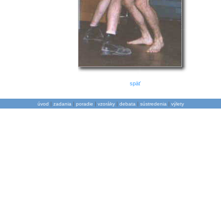
späť
|
|
|
|
|
|
úvod
zadania
poradie
vzoráky
debata
sústredenia
výlety