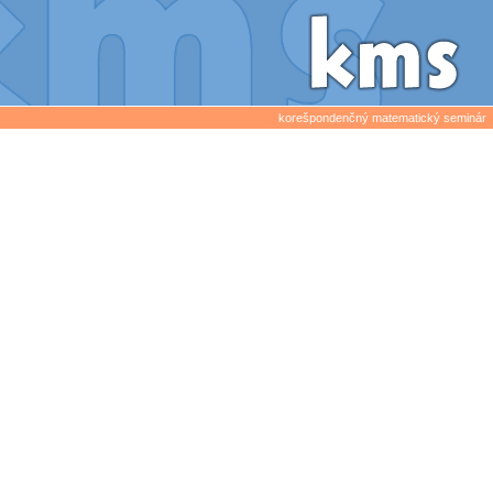
korešpondenčný matematický seminár