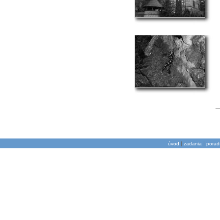
|
|
úvod
zadania
porad