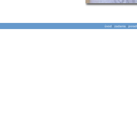
|
|
úvod
zadania
porad