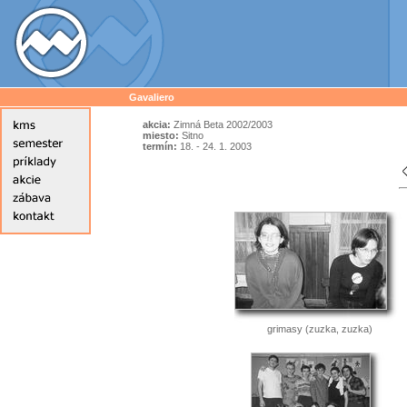
Gavaliero
akcia:
Zimná Beta 2002/2003
miesto:
Sitno
termín:
18. - 24. 1. 2003
grimasy (zuzka, zuzka)