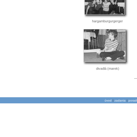
hargamburgurgerger
divadlá (marek)
|
|
úvod
zadania
porad