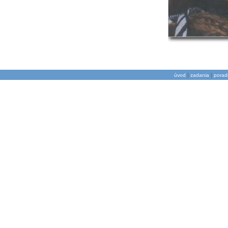
|
|
úvod
zadania
porad