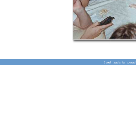
|
|
úvod
zadania
porad