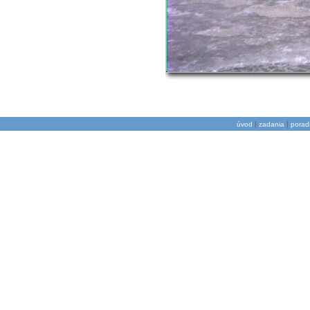
|
|
úvod
zadania
porad