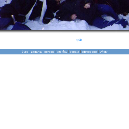
späť
|
|
|
|
|
|
úvod
zadania
poradie
vzoráky
debata
sústredenia
výlety