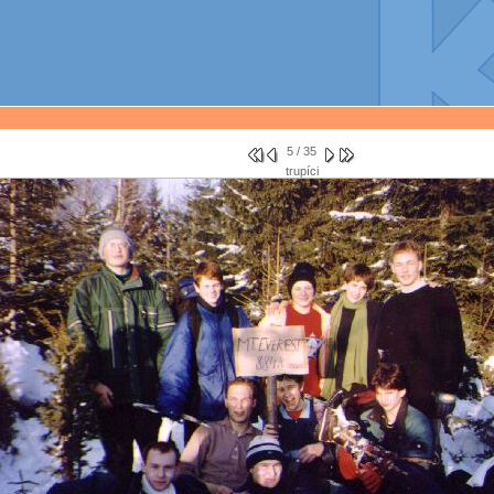
5 / 35
trupíci