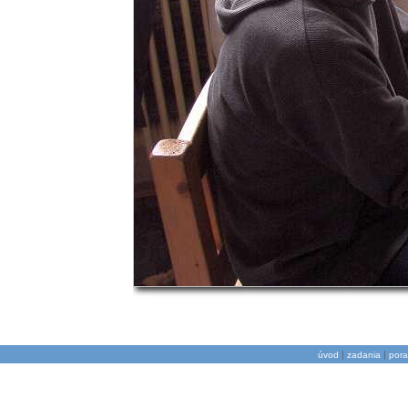
|
|
úvod
zadania
pora