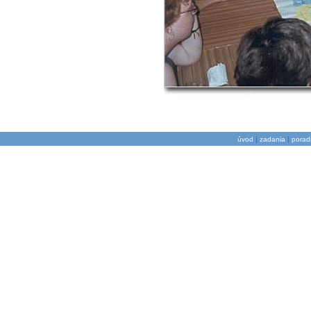
|
|
úvod
zadania
porad