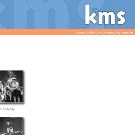
korešpondenčný matematický seminár
a a chipsy