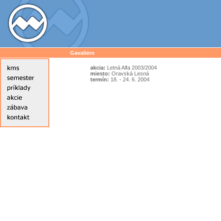
Gavaliero
akcia:
Letná Alfa 2003/2004
miesto:
Oravská Lesná
termín:
18. - 24. 6. 2004