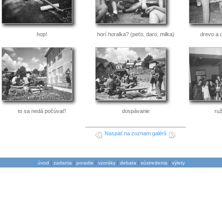
hop!
horí horalka? (peťo, daro, milka)
drevo a 
to sa nedá počúvať!
dospávanie
ru
Naspäť na zoznam galérií
|
|
|
|
|
|
úvod
zadania
poradie
vzoráky
debata
sústredenia
výlety