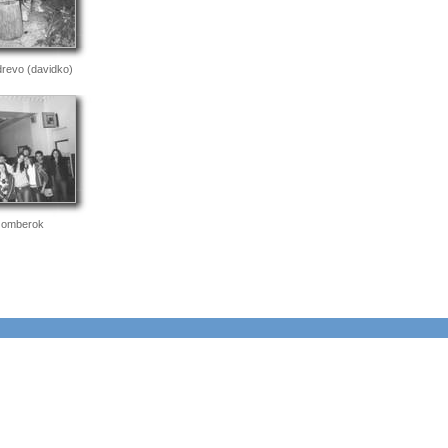
drevo (davidko)
žomberok