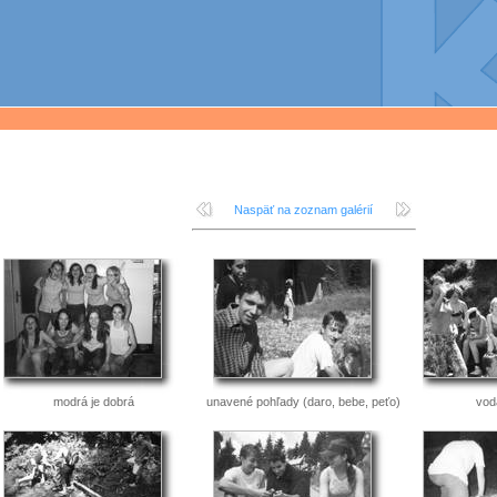
Naspäť na zoznam galérií
modrá je dobrá
unavené pohľady (daro, bebe, peťo)
vod